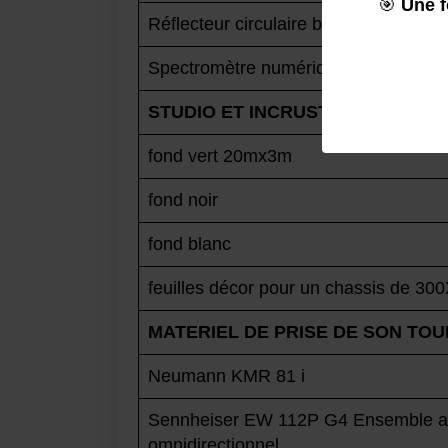
🎯
Une f
Réflecteur circulaire blanc/argent 75
Spectromètre numérique photo et vid
STUDIO ET INCRUSTATION
fond vert 20mx3m
fond noir
fond blanc
feuilles décor pour un chassis de 3
MATERIEL DE PRISE DE SON TO
Neumann KMR 81 i
Sennheiser EW 112P G4 Ensemble au
omnidirectionnel