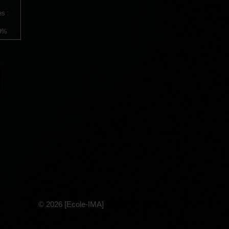
es :
 0%
© 2026 [Ecole-IMA]
MOT SUR IMAGE