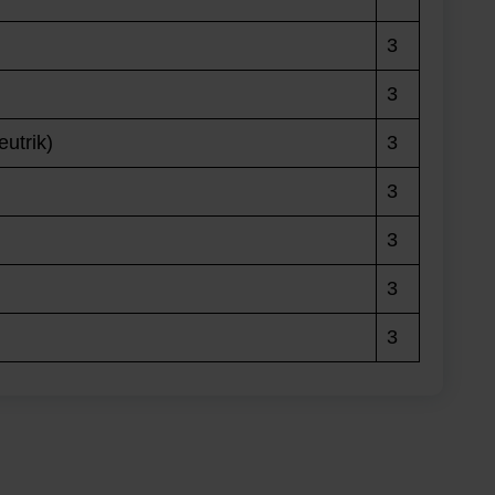
3
3
eutrik)
3
3
3
3
3