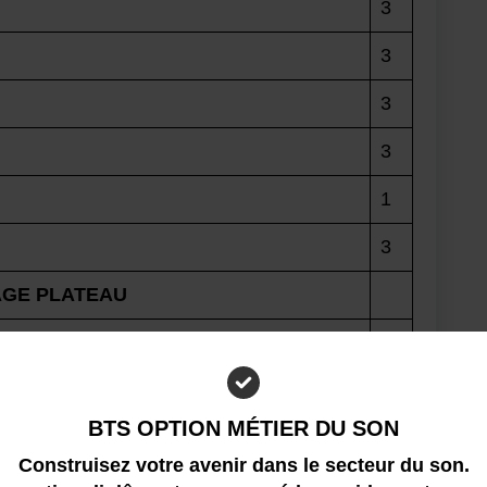
3
3
3
3
1
3
AGE PLATEAU
B 300W – 5600K° – DMX – Secteur /
3
3
BTS OPTION MÉTIER DU SON
Construisez votre avenir dans le secteur du son.
3