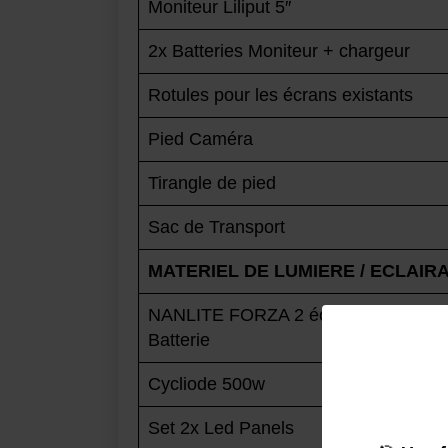
Moniteur Liliput 5″
2x Batteries Moniteur + chargeur
Rotules pour les écrans existants
Pied Caméra
Tirangle de pied
Sac de Transport
MATERIEL DE LUMIERE / ECLAIR
NANLITE FORZA 2 éclairages led CO
Batterie
Cycliode 500w
Set 2x Led Panels