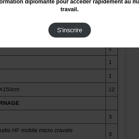
ormation diplômante pour accéder rapidement au m
 cm
9
travail.
éo
1
S'inscrire
1
1
1
00X150cm
12
URNAGE
3
dio HF mobile micro cravate
3