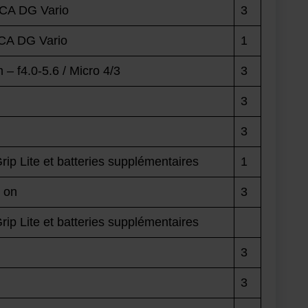
ICA DG Vario
3
ICA DG Vario
1
 – f4.0-5.6 / Micro 4/3
3
3
3
rip Lite et batteries supplémentaires
1
p on
3
rip Lite et batteries supplémentaires
3
3