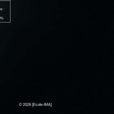
es :
 0%
© 2026 [Ecole-IMA]
MOT SUR IMAGE