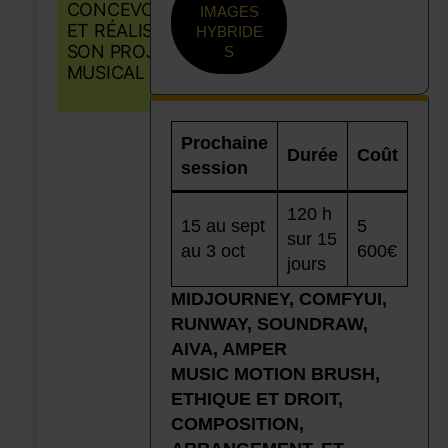
CONCEVOIR
IMAGES
ET RÉALISER
HYBRIDE
SON PROJET
S
MUSICAL
Prochaine
Durée
Coût
session
120 h
15 au sept
5
sur 15
au 3 oct
600€
jours
MIDJOURNEY, COMFYUI,
RUNWAY, SOUNDRAW,
AIVA, AMPER
MUSIC MOTION BRUSH,
ETHIQUE ET DROIT,
COMPOSITION,