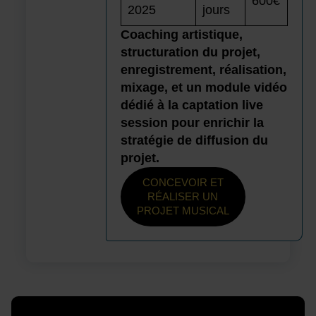
600€
2025
jours
Coaching artistique,
structuration du projet,
enregistrement, réalisation,
mixage, et un module vidéo
dédié à la captation live
session pour enrichir la
stratégie de diffusion du
projet.
CONCEVOIR ET
RÉALISER UN
PROJET MUSICAL