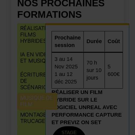
NOS PROCHAINES
FORMATIONS
RÉALISATION
FILMS
Prochaine
HYBRIDES
Durée
Coût
session
IA EN VIDÉO
3 au 14
ET MUSIQUE
70 h
Nov 2025
5
sur 10
1 au 12
600€
ÉCRITURE
jours
DE
déc 2025
SCÉNARIO
RÉALISER UN FILM
MUSIQUE DE
HYBRIDE SUR LE
FILM
LOGICIEL UNREAL AVEC
MONTAGE
PERFORMANCE CAPTURE
TRUCAGE
ET PREVIZ ON SET
STAGE