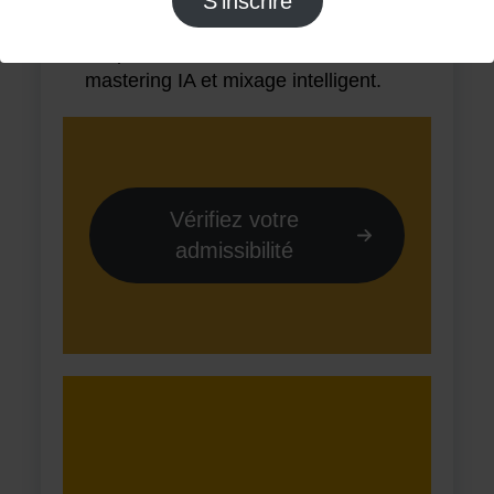
S'inscrire
FEYLER :
– Optimisation des bandes sonores :
mastering IA et mixage intelligent.
Vérifiez votre
admissibilité